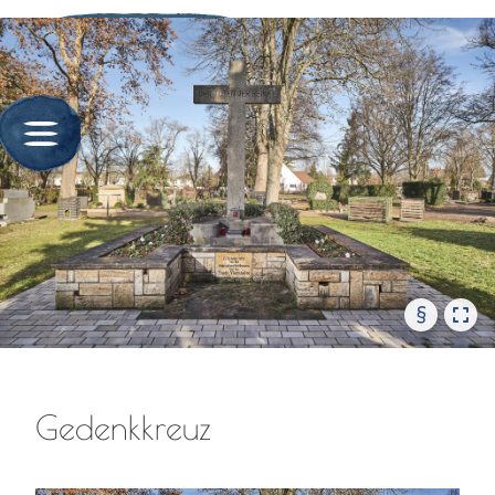
§
Gedenkkreuz